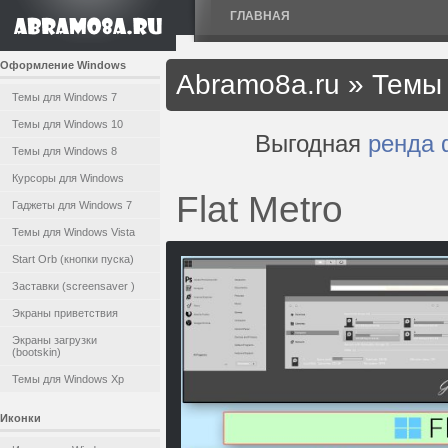
ГЛАВНАЯ
Оформление Windows
Abramo8a.ru
»
Темы 
Темы для Windows 7
Темы для Windows 10
Выгодная
ренда 
Темы для Windows 8
Курсоры для Windows
Flat Metro
Гаджеты для Windows 7
Темы для Windows Vista
Start Orb (кнопки пуска)
Заставки (screensaver )
Экраны приветствия
Экраны загрузки
(bootskin)
Темы для Windows Xp
Иконки