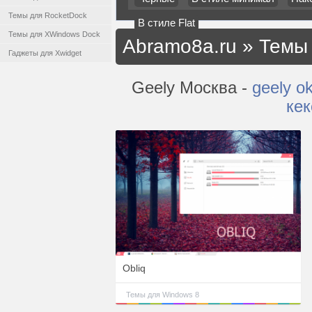
Темы для RocketDock
В стиле Flat
Темы для XWindows Dock
Abramo8a.ru
»
Темы 
Гаджеты для Xwidget
Geely Москва -
geely o
кек
Obliq
Темы для Windows 8