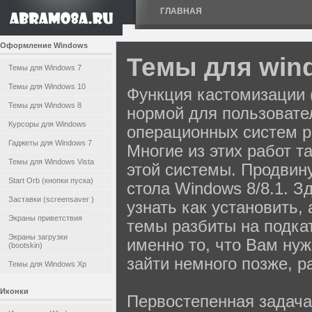
ГЛАВНАЯ
Оформление Windows
Темы для win
Темы для Windows 7
Темы для Windows 10
Функция кастомизации 
Темы для Windows 8
нормой для пользовате
Курсоры для Windows
операционных систем р
Гаджеты для Windows 7
Многие из этих работ т
Темы для Windows Vista
этой системы. Продвин
Start Orb (кнопки пуска)
стола Windows 8/8.1. З
Заставки (screensaver )
узнать как установить,
Экраны приветствия
темы разбиты на подкат
Экраны загрузки
именно то, что Вам нуж
(bootskin)
зайти немного позже, р
Темы для Windows Xp
Иконки
Первостепенная задача