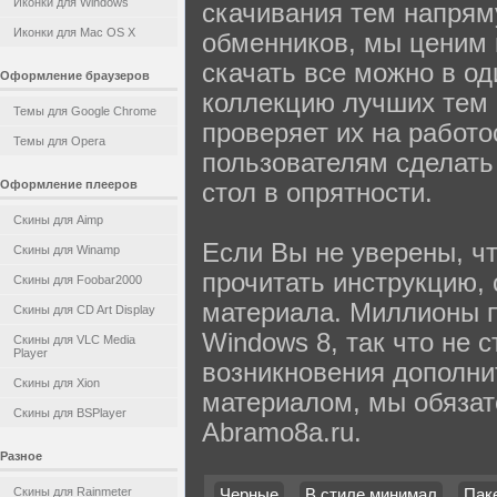
Иконки для Windows
скачивания тем напряму
Иконки для Mac OS X
обменников, мы ценим 
скачать все можно в од
Оформление браузеров
коллекцию лучших тем 
Темы для Google Chrome
проверяет их на работо
Темы для Opera
пользователям сделать
Оформление плееров
стол в опрятности.
Скины для Aimp
Если Вы не уверены, ч
Скины для Winamp
прочитать инструкцию,
Скины для Foobar2000
материала. Миллионы п
Скины для CD Art Display
Windows 8, так что не 
Скины для VLC Media
Player
возникновения дополни
Скины для Xion
материалом, мы обязат
Скины для BSPlayer
Abramo8a.ru.
Разное
Скины для Rainmeter
Черные
В стиле минимал
Пак