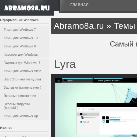
ГЛАВНАЯ
Оформление Windows
Abramo8a.ru
»
Темы 
Темы для Windows 7
Темы для Windows 10
Самый 
Темы для Windows 8
Курсоры для Windows
Lyra
Гаджеты для Windows 7
Темы для Windows Vista
Start Orb (кнопки пуска)
Заставки (screensaver )
Экраны приветствия
Экраны загрузки
(bootskin)
Темы для Windows Xp
Иконки