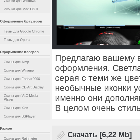
Иконки для Windows
Иконки для Mac OS X
Оформление браузеров
Темы для Google Chrome
Темы для Opera
Оформление плееров
Предлагаю вашему в
Скины для Aimp
оформления. Светла
Скины для Winamp
серая с теми же цв
Скины для Foobar2000
необычные иконки ус
Скины для CD Art Display
именно они дополня
Скины для VLC Media
Player
В целом очень стиль
Скины для Xion
Скины для BSPlayer
Разное
Скачать [6,22 Mb]
Скины для Rainmeter