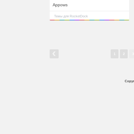
Appows
Темы для RocketDock
1
2
3
Copyr