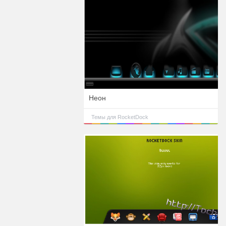
Неон
Темы для RocketDock