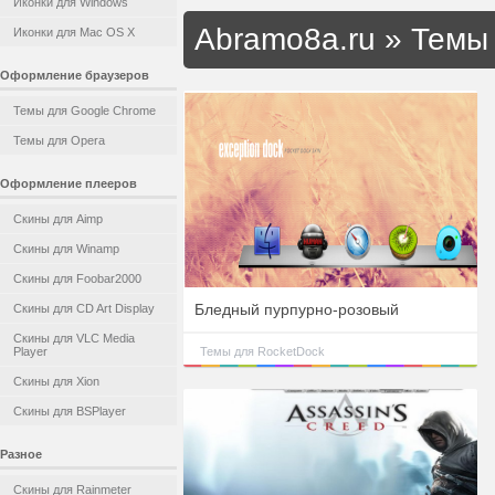
Иконки для Windows
Abramo8a.ru
»
Темы 
Иконки для Mac OS X
Оформление браузеров
Темы для Google Chrome
Темы для Opera
Оформление плееров
Скины для Aimp
Скины для Winamp
Скины для Foobar2000
Бледный пурпурно-розовый
Скины для CD Art Display
Скины для VLC Media
Player
Темы для RocketDock
Скины для Xion
Скины для BSPlayer
Разное
Скины для Rainmeter