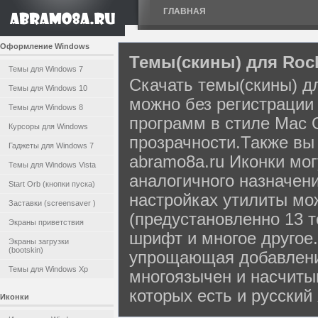
ГЛАВНАЯ
Оформление Windows
Темы(скины) для Roc
Темы для Windows 7
Скачать темы(скины) дл
Темы для Windows 10
можно без регистрации
Темы для Windows 8
программ в стиле Mac 
Курсоры для Windows
прозрачности.Также вы 
Гаджеты для Windows 7
abramo8a.ru Иконки мо
Темы для Windows Vista
аналогичного назначени
Start Orb (кнопки пуска)
настройках утилиты мо
Заставки (screensaver )
(предустановленно 13 т
Экраны приветствия
шрифт и многое другое
Экраны загрузки
(bootskin)
упрощающая добавлени
Темы для Windows Xp
многоязычен и насчиты
которых есть и русский
Иконки