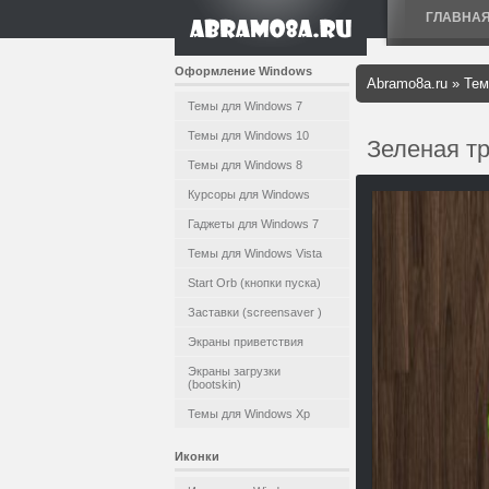
ГЛАВНА
Оформление Windows
Abramo8a.ru
»
Тем
Темы для Windows 7
Темы для Windows 10
Зеленая т
Темы для Windows 8
Курсоры для Windows
Гаджеты для Windows 7
Темы для Windows Vista
Start Orb (кнопки пуска)
Заставки (screensaver )
Экраны приветствия
Экраны загрузки
(bootskin)
Темы для Windows Xp
Иконки