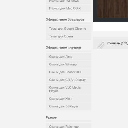
Иконки для Windows
Иконки для Mac OS X
Оформление браузеров
Темы для Google Chrome
Темы для Opera
Скачать [133
Оформление плееров
Скины для Aimp
Скины для Winamp
Скины для Foobar2000
Скины для CD Art Display
Скины для VLC Media
Player
Скины для Xion
Скины для BSPlayer
Разное
Скины для Rainmeter