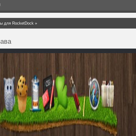
Я
ы для RocketDock
»
рава