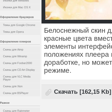
Иконки для Windows
Иконки для Mac OS X
Оформление браузеров
Темы для Google Chrome
Белоснежный скин д
Темы для Opera
красные цвета вмес
Оформление плееров
элементы интерфейс
Скины для Aimp
положениях плеера и
Скины для Winamp
доработке, но може
Скины для Foobar2000
режиме.
Скины для CD Art Display
Скины для VLC Media
Player
Скины для Xion
Скачать [162,15 Kb]
Скины для BSPlayer
Разное
Скины для Rainmeter