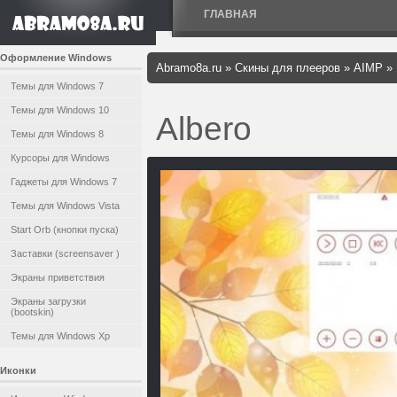
ГЛАВНАЯ
Оформление Windows
Abramo8a.ru
»
Скины для плееров
»
AIMP
»
Темы для Windows 7
Темы для Windows 10
Albero
Темы для Windows 8
Курсоры для Windows
Гаджеты для Windows 7
Темы для Windows Vista
Start Orb (кнопки пуска)
Заставки (screensaver )
Экраны приветствия
Экраны загрузки
(bootskin)
Темы для Windows Xp
Иконки