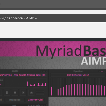
Я
ны для плееров
»
AIMP
»