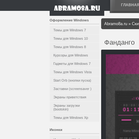
ГЛАВНА
Оформление Windows
Abramo8a.ru
»
Ски
Темы для Windows 7
Темы для Windows 10
Фанданго
Темы для Windows 8
Курсоры для Windows
Гаджеты для Windows 7
Темы для Windows Vista
Start Orb (кнопки пуска)
Заставки (screensaver )
Экраны приветствия
Экраны загрузки
(bootskin)
Темы для Windows Xp
Иконки