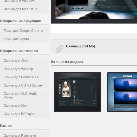
Иконки для Windows
Иконки для Mac OS X
Оформление браузеров
Темы для Google Chrome
Темы для Opera
Скачать [3,94 Mb]
Оформление плееров
Скины для Aimp
Больше из раздела
Скины для Winamp
Скины для Foobar2000
Скины для CD Art Display
Скины для VLC Media
Player
Скины для Xion
Скины для BSPlayer
Разное
Скины для Rainmeter