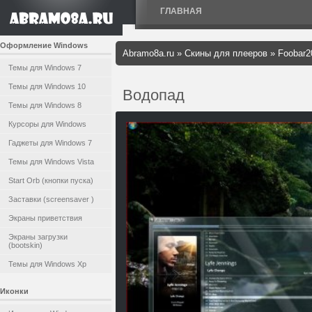
ГЛАВНАЯ
Оформление Windows
Abramo8a.ru
»
Скины для плееров
»
Foobar2
Темы для Windows 7
Темы для Windows 10
Водопад
Темы для Windows 8
Курсоры для Windows
Гаджеты для Windows 7
Темы для Windows Vista
Start Orb (кнопки пуска)
Заставки (screensaver )
Экраны приветствия
Экраны загрузки
(bootskin)
Темы для Windows Xp
Иконки