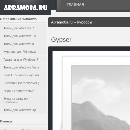
ГЛАВНАЯ
Оформление Windows
Abramo8a.ru
»
Курсоры
»
Темы для Windows 7
Темы для Windows 10
Gypser
Темы для Windows 8
Курсоры для Windows
Гаджеты для Windows 7
Темы для Windows Vista
Start Orb (кнопки пуска)
Заставки (screensaver )
Экраны приветствия
Экраны загрузки
(bootskin)
Темы для Windows Xp
Иконки