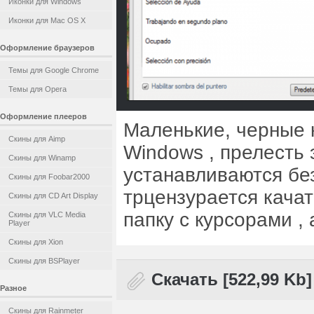
Иконки для Windows
Иконки для Mac OS X
Оформление браузеров
Темы для Google Chrome
Темы для Opera
Оформление плееров
Маленькие, черные 
Скины для Aimp
Windows , прелесть э
Скины для Winamp
устанавливаются без
Скины для Foobar2000
трцензурается качат
Скины для CD Art Display
папку с курсорами ,
Скины для VLC Media
Player
Скины для Xion
Скины для BSPlayer
Скачать [522,99 Kb]
Разное
Скины для Rainmeter