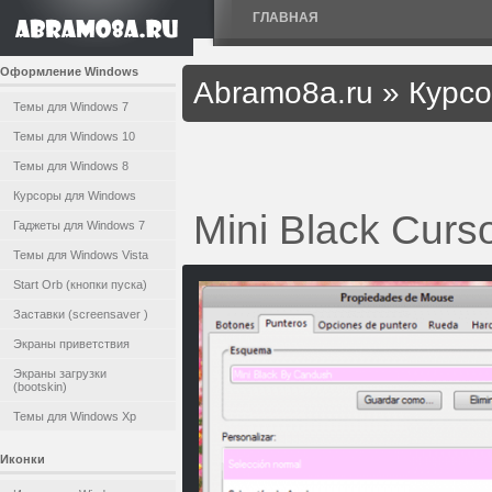
ГЛАВНАЯ
Оформление Windows
Abramo8a.ru
»
Курс
Темы для Windows 7
Темы для Windows 10
Темы для Windows 8
Курсоры для Windows
Mini Black Curs
Гаджеты для Windows 7
Темы для Windows Vista
Start Orb (кнопки пуска)
Заставки (screensaver )
Экраны приветствия
Экраны загрузки
(bootskin)
Темы для Windows Xp
Иконки