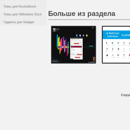
Темы для RocketDock
Больше из раздела
Темы для XWindows Dock
Гаджеты для Xwidget
Copyr