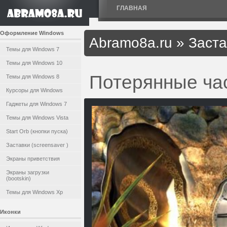
ГЛАВНАЯ
Оформление Windows
Abramo8a.ru
»
Заста
Темы для Windows 7
Темы для Windows 10
Потерянные ча
Темы для Windows 8
Курсоры для Windows
Гаджеты для Windows 7
Темы для Windows Vista
Start Orb (кнопки пуска)
Заставки (screensaver )
Экраны приветствия
Экраны загрузки
(bootskin)
Темы для Windows Xp
Иконки