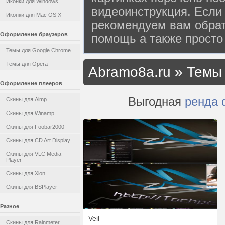
Иконки для Windows
видеоинструкция. Если 
Иконки для Mac OS X
рекомендуем вам обрат
Оформление браузеров
помощь а также просто
Темы для Google Chrome
Темы для Opera
Abramo8a.ru
»
Темы
Оформление плееров
Выгодная
ренда 
Скины для Aimp
Скины для Winamp
Скины для Foobar2000
Скины для CD Art Display
Скины для VLC Media
Player
Скины для Xion
Скины для BSPlayer
Разное
Veil
Скины для Rainmeter