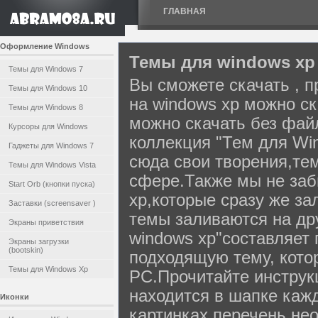
ГЛАВНАЯ
Оформление Windows
Темы для windows xp
Темы для Windows 7
Вы сможете скачать , 
Темы для Windows 10
на windows xp можно с
Темы для Windows 8
можно скачать без фай
Курсоры для Windows
коллекция "Тем для Wi
Гаджеты для Windows 7
сюда свои творения,те
Темы для Windows Vista
сфере.Также мы не заб
Start Orb (кнопки пуска)
xp,которые сразу же за
Заставки (screensaver )
темы заливаются на др
Экраны приветствия
windows xp"составляет
Экраны загрузки
(bootskin)
подходящую тему, кото
Темы для Windows Xp
PC.Прочитайте инструк
находится в шапке каж
Иконки
картинках перечень нео