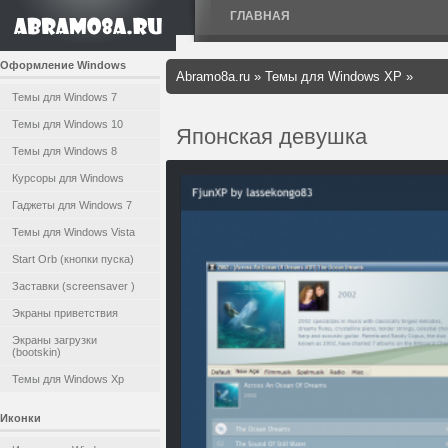
ГЛАВНАЯ
Оформление Windows
Abramo8a.ru
»
Темы для Windows XP
»
Темы для Windows 7
Темы для Windows 10
Японская девушка
Темы для Windows 8
Курсоры для Windows
Гаджеты для Windows 7
Темы для Windows Vista
Start Orb (кнопки пуска)
Заставки (screensaver )
Экраны приветствия
Экраны загрузки
(bootskin)
Темы для Windows Xp
Иконки