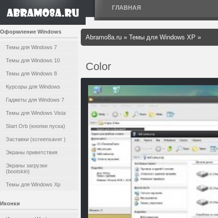
ГЛАВНАЯ
Оформление Windows
Abramo8a.ru
»
Темы для Windows XP
»
Темы для Windows 7
Темы для Windows 10
Color
Темы для Windows 8
Курсоры для Windows
Гаджеты для Windows 7
Темы для Windows Vista
Start Orb (кнопки пуска)
Заставки (screensaver )
Экраны приветствия
Экраны загрузки
(bootskin)
Темы для Windows Xp
Иконки