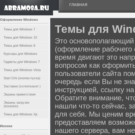
ГЛАВНАЯ
Оформление Windows
Темы для Win
Темы для Windows 7
Темы для Windows 10
Это основополагающий 
Темы для Windows 8
(оформление рабочего 
Курсоры для Windows
время двигают это нап
Гаджеты для Windows 7
вопросом как оформить
Темы для Windows Vista
пользователи сайта пом
Start Orb (кнопки пуска)
очередь если Вы не зна
Заставки (screensaver )
инструкцией, ссылку н
Экраны приветствия
Обратите внимание, что
Экраны загрузки
нашли что-то сейчас, з
(bootskin)
для себя. Мы ценим вр
Темы для Windows Xp
предоставляем возмож
Иконки
нашего сервера, вам н