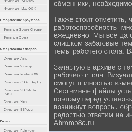
Иконки для Windows
обменники, необходимо 
Иконки для Mac OS X
Также стоит отметить, 
Оформление браузеров
работоспособность, мн
Темы для Google Chrome
ежедневно. Мы всегда 
Темы для Opera
слишком забаговые тем
Оформление плееров
темы рабочего стола, В
Скины для Aimp
Зачастую в архиве с т
Скины для Winamp
рабочего стола. Визуа
Скины для Foobar2000
смогут полностью изме
Скины для CD Art Display
Системные файлы устан
Скины для VLC Media
Player
поэтому перед установ
Скины для Xion
возникнут вопросы, об
Скины для BSPlayer
радостью ответим на и
Abramo8a.ru.
Разное
Скины для Rainmeter