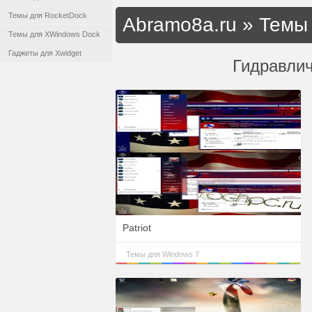
Темы для RocketDock
Abramo8a.ru
»
Темы 
Темы для XWindows Dock
Гаджеты для Xwidget
Гидравли
Patriot
Темы для Windows 7