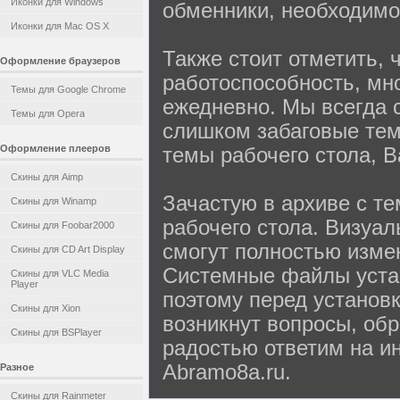
Иконки для Windows
обменники, необходимо 
Иконки для Mac OS X
Также стоит отметить, 
Оформление браузеров
работоспособность, мн
Темы для Google Chrome
ежедневно. Мы всегда 
Темы для Opera
слишком забаговые тем
Оформление плееров
темы рабочего стола, В
Скины для Aimp
Зачастую в архиве с т
Скины для Winamp
рабочего стола. Визуа
Скины для Foobar2000
смогут полностью изме
Скины для CD Art Display
Системные файлы устан
Скины для VLC Media
Player
поэтому перед установ
Скины для Xion
возникнут вопросы, об
Скины для BSPlayer
радостью ответим на и
Abramo8a.ru.
Разное
Скины для Rainmeter