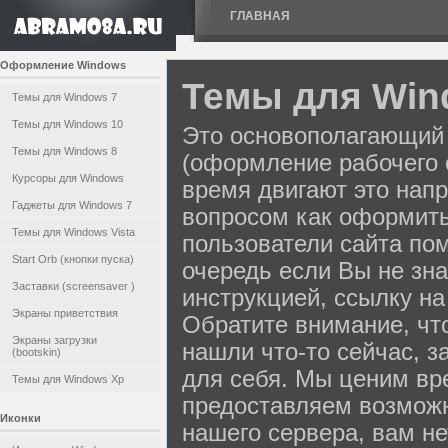
ГЛАВНАЯ
Оформление Windows
Темы для Win
Темы для Windows 7
Темы для Windows 10
Это основополагающий 
Темы для Windows 8
(оформление рабочего 
Курсоры для Windows
время двигают это нап
Гаджеты для Windows 7
вопросом как оформить
Темы для Windows Vista
пользователи сайта пом
Start Orb (кнопки пуска)
очередь если Вы не зна
Заставки (screensaver )
инструкцией, ссылку н
Экраны приветствия
Обратите внимание, что
Экраны загрузки
нашли что-то сейчас, з
(bootskin)
для себя. Мы ценим вр
Темы для Windows Xp
предоставляем возмож
Иконки
нашего сервера, вам н