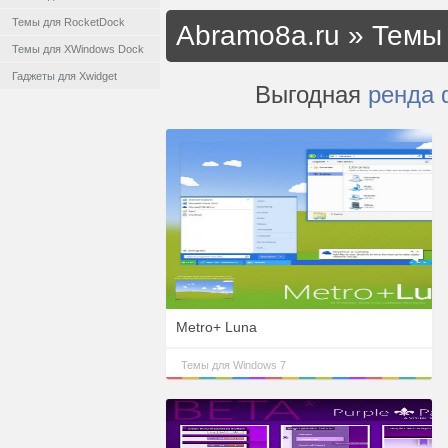
Темы для RocketDock
Abramo8a.ru
»
Темы 
Темы для XWindows Dock
Гаджеты для Xwidget
Выгодная
ренда 
Metro+ Luna
Темы для Windows 7