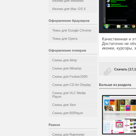
Иконки для Windows
Иконки для Mac OS X
Оформление браузеров
Темы для Google Chrome
Темы для Opera
Качественная и эт
Достаточно не объ
иконки, курсоры, 
Оформление плееров
Скины для Aimp
Скины для Winamp
Скачать [17,
Скины для Foobar2000
Скины для CD Art Display
Больше из раздела
Скины для VLC Media
Player
Скины для Xion
Скины для BSPlayer
Разное
Скины для Rainmeter