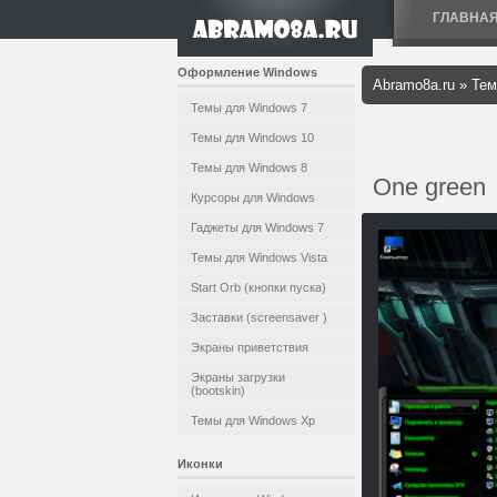
ГЛАВНА
Оформление Windows
Abramo8a.ru
»
Тем
Темы для Windows 7
Темы для Windows 10
Темы для Windows 8
One green
Курсоры для Windows
Гаджеты для Windows 7
Темы для Windows Vista
Start Orb (кнопки пуска)
Заставки (screensaver )
Экраны приветствия
Экраны загрузки
(bootskin)
Темы для Windows Xp
Иконки