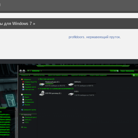
Я
ы для Windows 7
»
profildoors
.
нержавеющий пруток
.