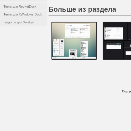
Темы для RocketDock
Больше из раздела
Темы для XWindows Dock
Гаджеты для Xwidget
Copyr