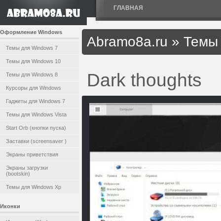
ГЛАВНАЯ
Оформление Windows
Abramo8a.ru
»
Темы 
Темы для Windows 7
Темы для Windows 10
Dark thoughts
Темы для Windows 8
Курсоры для Windows
Гаджеты для Windows 7
Темы для Windows Vista
Start Orb (кнопки пуска)
Заставки (screensaver )
Экраны приветствия
Экраны загрузки
(bootskin)
Темы для Windows Xp
Иконки