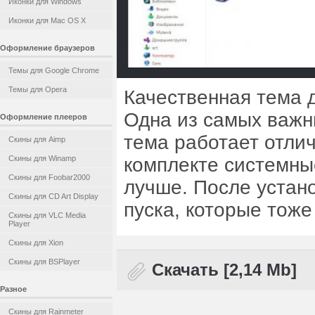
Иконки для Windows
Иконки для Mac OS X
Оформление браузеров
Темы для Google Chrome
Темы для Opera
Качественная тема 
Одна из самых важн
Оформление плееров
тема работает отлич
Скины для Aimp
Скины для Winamp
комплекте системны
Скины для Foobar2000
лучше. После устано
Скины для CD Art Display
пуска, которые тоже
Скины для VLC Media
Player
Скины для Xion
Скины для BSPlayer
Скачать [2,14 Mb]
Разное
Скины для Rainmeter