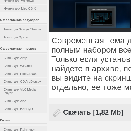
Иконки для Windows
Иконки для Mac OS X
Оформление браузеров
Темы для Google Chrome
Темы для Opera
Современная тема д
полным набором все
Оформление плееров
Только если устано
Скины для Aimp
Скины для Winamp
найдете в архиве, по
Скины для Foobar2000
вы видите на скринш
Скины для CD Art Display
отдельно, ее тоже м
Скины для VLC Media
Player
Скины для Xion
Скины для BSPlayer
Скачать [1,82 Mb]
Разное
Скины для Rainmeter