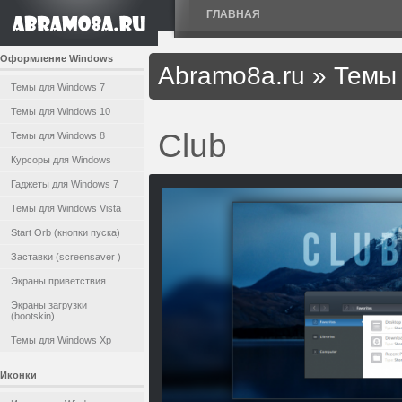
ГЛАВНАЯ
Оформление Windows
Abramo8a.ru
»
Темы 
Темы для Windows 7
Темы для Windows 10
Club
Темы для Windows 8
Курсоры для Windows
Гаджеты для Windows 7
Темы для Windows Vista
Start Orb (кнопки пуска)
Заставки (screensaver )
Экраны приветствия
Экраны загрузки
(bootskin)
Темы для Windows Xp
Иконки