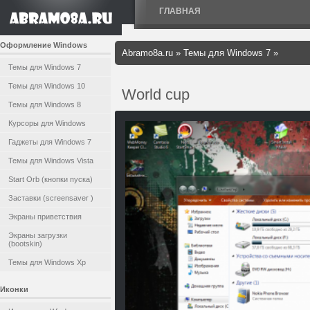
ГЛАВНАЯ
Оформление Windows
Abramo8a.ru
»
Темы для Windows 7
»
Темы для Windows 7
Темы для Windows 10
World cup
Темы для Windows 8
Курсоры для Windows
Гаджеты для Windows 7
Темы для Windows Vista
Start Orb (кнопки пуска)
Заставки (screensaver )
Экраны приветствия
Экраны загрузки
(bootskin)
Темы для Windows Xp
Иконки