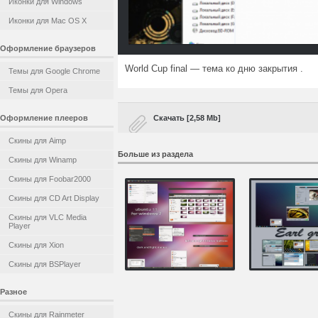
Иконки для Windows
Иконки для Mac OS X
Оформление браузеров
World Cup final — тема ко дню закрытия .
Темы для Google Chrome
Темы для Opera
Оформление плееров
Скачать [2,58 Mb]
Скины для Aimp
Больше из раздела
Скины для Winamp
Скины для Foobar2000
Скины для CD Art Display
Скины для VLC Media
Player
Скины для Xion
Скины для BSPlayer
Разное
Скины для Rainmeter