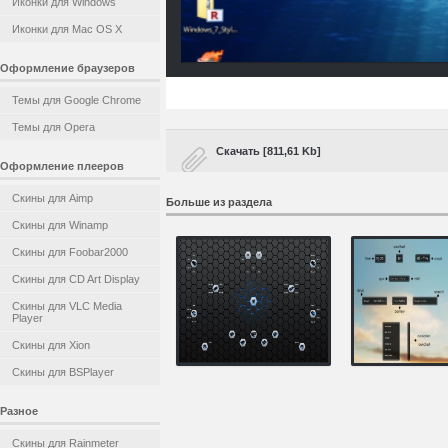
Иконки для Windows
Иконки для Mac OS X
Оформление браузеров
Темы для Google Chrome
Темы для Opera
Скачать [811,61 Kb]
Оформление плееров
Скины для Aimp
Больше из раздела
Скины для Winamp
Скины для Foobar2000
Скины для CD Art Display
Скины для VLC Media
Player
Скины для Xion
Скины для BSPlayer
Разное
Скины для Rainmeter