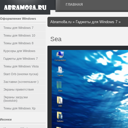
ГЛАВНАЯ
Оформление Windows
Abramo8a.ru
»
Гаджеты для Windows 7
»
Темы для Windows 7
Темы для Windows 10
Sea
Темы для Windows 8
Курсоры для Windows
Гаджеты для Windows 7
Темы для Windows Vista
Start Orb (кнопки пуска)
Заставки (screensaver )
Экраны приветствия
Экраны загрузки
(bootskin)
Темы для Windows Xp
Иконки