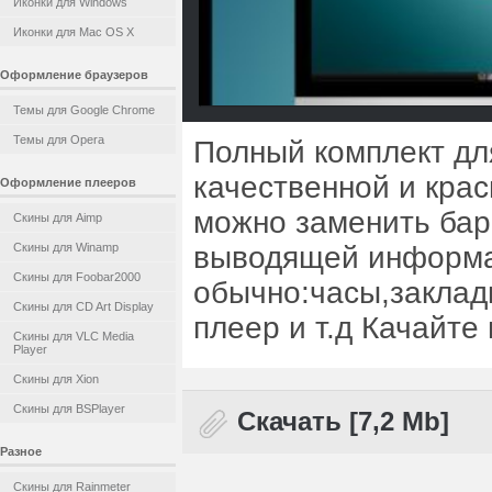
Иконки для Windows
Иконки для Mac OS X
Оформление браузеров
Темы для Google Chrome
Темы для Opera
Полный комплект для
качественной и кра
Оформление плееров
можно заменить бар
Скины для Aimp
Скины для Winamp
выводящей информа
Скины для Foobar2000
обычно:часы,заклад
Скины для CD Art Display
плеер и т.д Качайте
Скины для VLC Media
Player
Скины для Xion
Скины для BSPlayer
Скачать [7,2 Mb]
Разное
Скины для Rainmeter