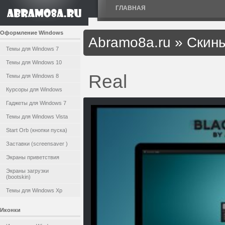
ГЛАВНАЯ
Оформление Windows
Abramo8a.ru
»
Скины
Темы для Windows 7
Темы для Windows 10
Real
Темы для Windows 8
Курсоры для Windows
Гаджеты для Windows 7
Темы для Windows Vista
Start Orb (кнопки пуска)
Заставки (screensaver )
Экраны приветствия
Экраны загрузки
(bootskin)
Темы для Windows Xp
Иконки