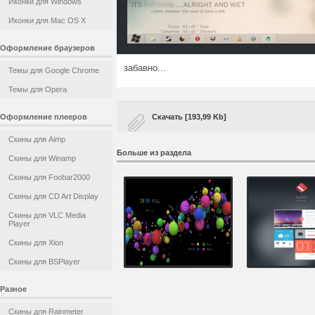
Иконки для Windows
Иконки для Mac OS X
Оформление браузеров
забавно...
Темы для Google Chrome
Темы для Opera
Оформление плееров
Скачать [193,99 Kb]
Скины для Aimp
Больше из раздела
Скины для Winamp
Скины для Foobar2000
Скины для CD Art Display
Скины для VLC Media
Player
Скины для Xion
Скины для BSPlayer
Разное
Скины для Rainmeter