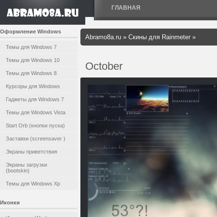
ГЛАВНАЯ
Оформление Windows
Abramo8a.ru
»
Скины для Rainmeter
»
Темы для Windows 7
Темы для Windows 10
October
Темы для Windows 8
Курсоры для Windows
Гаджеты для Windows 7
Темы для Windows Vista
Start Orb (кнопки пуска)
Заставки (screensaver )
Экраны приветствия
Экраны загрузки
(bootskin)
Темы для Windows Xp
Иконки