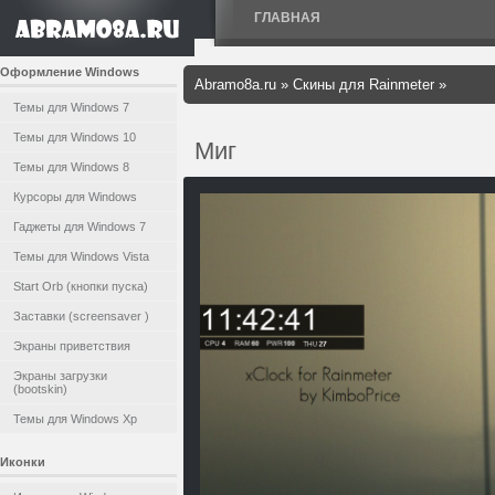
ГЛАВНАЯ
Оформление Windows
Abramo8a.ru
»
Скины для Rainmeter
»
Темы для Windows 7
Темы для Windows 10
Миг
Темы для Windows 8
Курсоры для Windows
Гаджеты для Windows 7
Темы для Windows Vista
Start Orb (кнопки пуска)
Заставки (screensaver )
Экраны приветствия
Экраны загрузки
(bootskin)
Темы для Windows Xp
Иконки