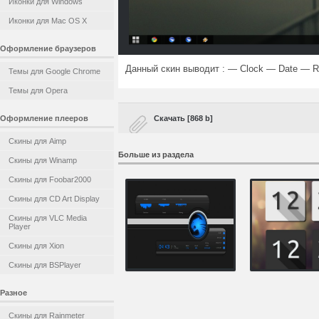
Иконки для Windows
Иконки для Mac OS X
Оформление браузеров
Данный скин выводит : — Clock — Date —
Темы для Google Chrome
Темы для Opera
Оформление плееров
Скачать [868 b]
Скины для Aimp
Больше из раздела
Скины для Winamp
Скины для Foobar2000
Скины для CD Art Display
Скины для VLC Media
Player
Скины для Xion
Скины для BSPlayer
Разное
Скины для Rainmeter