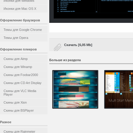
Иконки для Windows
Иконки для Mac OS X
Оформление браузеров
Темы для Google Chrome
Темы для Opera
Скачать [6,05 Mb]
Оформление плееров
Скины для Aimp
Больше из раздела
Скины для Winamp
Скины для Foobar2000
Скины для CD Art Display
Скины для VLC Media
Player
Скины для Xion
Скины для BSPlayer
Разное
Скины для Rainmeter