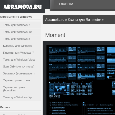
ГЛАВНАЯ
Оформление Windows
Abramo8a.ru
»
Скины для Rainmeter
»
Темы для Windows 7
Темы для Windows 10
Moment
Темы для Windows 8
Курсоры для Windows
Гаджеты для Windows 7
Темы для Windows Vista
Start Orb (кнопки пуска)
Заставки (screensaver )
Экраны приветствия
Экраны загрузки
(bootskin)
Темы для Windows Xp
Иконки