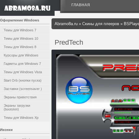
ГЛАВНАЯ
Оформление Windows
Abramo8a.ru
»
Скины для плееров
»
BSPlay
Темы для Windows 7
Темы для Windows 10
PredTech
Темы для Windows 8
Курсоры для Windows
Гаджеты для Windows 7
Темы для Windows Vista
Start Orb (кнопки пуска)
Заставки (screensaver )
Экраны приветствия
Экраны загрузки
(bootskin)
Темы для Windows Xp
Иконки