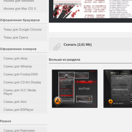
Иконки для Windows
Иконки для Mac OS X
Оформление браузеров
Темы для Google Chrome
Темы для Opera
Скачать [2,61 Mb]
Оформление плееров
Скины для Aimp
Больше из раздела
Скины для Winamp
Скины для Foobar2000
Скины для CD Art Display
Скины для VLC Media
Player
Скины для Xion
Скины для BSPlayer
Разное
Скины для Rainmeter