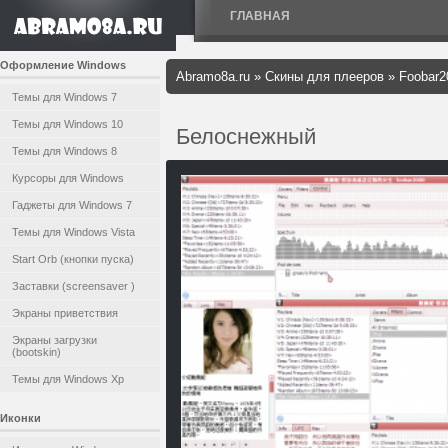
ГЛАВНАЯ
Оформление Windows
Abramo8a.ru
»
Скины для плееров
»
Foobar2
Темы для Windows 7
Темы для Windows 10
Белоснежный
Темы для Windows 8
Курсоры для Windows
Гаджеты для Windows 7
Темы для Windows Vista
Start Orb (кнопки пуска)
Заставки (screensaver )
Экраны приветствия
Экраны загрузки
(bootskin)
Темы для Windows Xp
Иконки