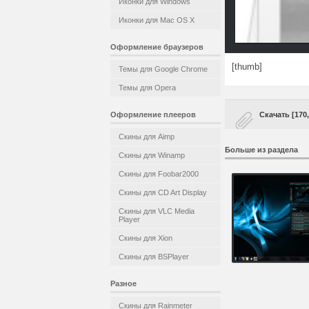
Иконки для Windows
Иконки для Mac OS X
Оформление браузеров
[thumb]
Темы для Google Chrome
Темы для Opera
Оформление плееров
Скачать [170
Скины для Aimp
Больше из раздела
Скины для Winamp
Скины для Foobar2000
Скины для CD Art Display
Скины для VLC Media
Player
Скины для Xion
Скины для BSPlayer
Разное
Скины для Rainmeter