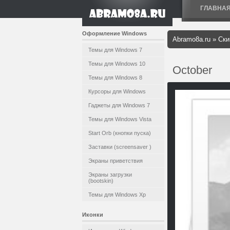
ГЛАВНА
Оформление Windows
Abramo8a.ru
»
Ски
Темы для Windows 7
Темы для Windows 10
October
Темы для Windows 8
Курсоры для Windows
Гаджеты для Windows 7
Темы для Windows Vista
Start Orb (кнопки пуска)
Заставки (screensaver )
Экраны приветствия
Экраны загрузки
(bootskin)
Темы для Windows Xp
Иконки