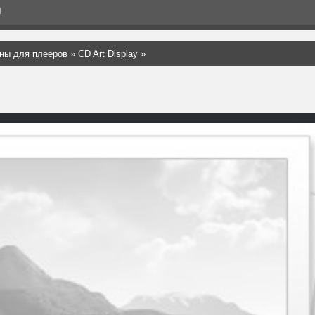
Я
ны для плееров
»
CD Art Display
»