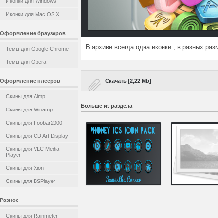
Иконки для Windows
Иконки для Mac OS X
Оформление браузеров
В архиве всегда одна иконки , в разных раз
Темы для Google Chrome
Темы для Opera
Оформление плееров
Скачать [2,22 Mb]
Скины для Aimp
Больше из раздела
Скины для Winamp
Скины для Foobar2000
Скины для CD Art Display
Скины для VLC Media
Player
Скины для Xion
Скины для BSPlayer
Разное
Скины для Rainmeter