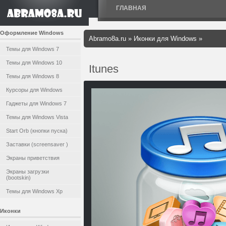
ГЛАВНАЯ
Оформление Windows
Abramo8a.ru
»
Иконки для Windows
»
Темы для Windows 7
Темы для Windows 10
Itunes
Темы для Windows 8
Курсоры для Windows
Гаджеты для Windows 7
Темы для Windows Vista
Start Orb (кнопки пуска)
Заставки (screensaver )
Экраны приветствия
Экраны загрузки
(bootskin)
Темы для Windows Xp
Иконки