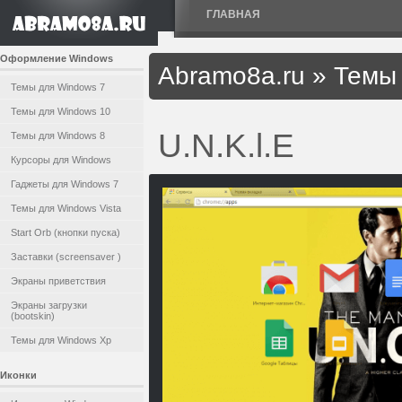
ГЛАВНАЯ
Оформление Windows
Abramo8a.ru
»
Темы 
Темы для Windows 7
Темы для Windows 10
U.N.K.l.E
Темы для Windows 8
Курсоры для Windows
Гаджеты для Windows 7
Темы для Windows Vista
Start Orb (кнопки пуска)
Заставки (screensaver )
Экраны приветствия
Экраны загрузки
(bootskin)
Темы для Windows Xp
Иконки