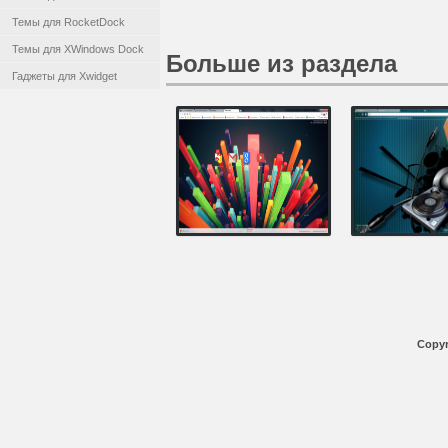
Темы для RocketDock
Темы для XWindows Dock
Больше из раздела
Гаджеты для Xwidget
Copyr