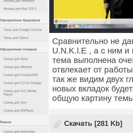
Иконки для Windows
Иконки для Mac OS X
Оформление браузеров
Темы для Google Chrome
Темы для Opera
Сравнительно не да
U.N.K.l.E , а с ним
Оформление плееров
тема выполнена очен
Скины для Aimp
Скины для Winamp
отвлекает от работы
Скины для Foobar2000
так же видим двух г
Скины для CD Art Display
новых вкладок будет
Скины для VLC Media
Player
общую картину темы
Скины для Xion
Скины для BSPlayer
Скачать [281 Kb]
Разное
Скины для Rainmeter