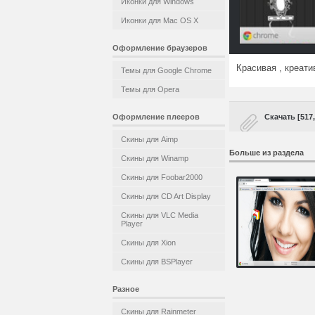
Иконки для Windows
Иконки для Mac OS X
Оформление браузеров
Красивая , креати
Темы для Google Chrome
Темы для Opera
Оформление плееров
Скачать [517
Скины для Aimp
Больше из раздела
Скины для Winamp
Скины для Foobar2000
Скины для CD Art Display
Скины для VLC Media
Player
Скины для Xion
Скины для BSPlayer
Разное
Скины для Rainmeter