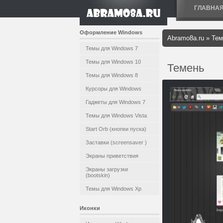
ГЛАВНА
Оформление Windows
Abramo8a.ru
»
Тем
Темы для Windows 7
Темы для Windows 10
Темень
Темы для Windows 8
Курсоры для Windows
Гаджеты для Windows 7
Темы для Windows Vista
Start Orb (кнопки пуска)
Заставки (screensaver )
Экраны приветствия
Экраны загрузки
(bootskin)
Темы для Windows Xp
Иконки